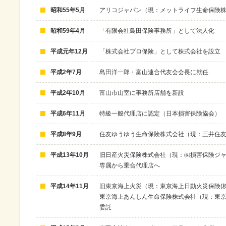
昭和55年5月
アリコジャパン（現：メットライフ生命保険
昭和59年4月
「有限会社島田保険事務所」として法人化
平成元年12月
「株式会社プロ保険」として株式会社を設立
平成2年7月
島田洋一郎・富山連合代友会会長に就任
平成2年10月
富山市山室に事務所店舗を新設
平成6年11月
特級一般代理店に認定（日本損害保険協会）
平成8年9月
住友ゆうゆう生命保険株式会社（現：三井住友
平成13年10月
旧日産火災保険株式会社（現：㈱損害保険ジ
専属から乗合代理店へ
平成14年11月
旧東京海上火災（現：東京海上日動火災保険(
東京海上あんしん生命保険株式会社（現：東京
委託